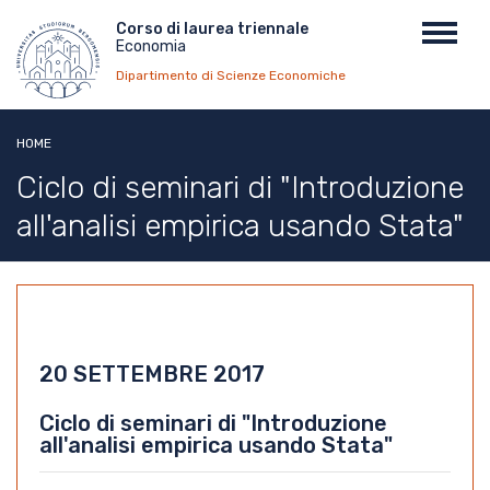
Salta
Menu
Corso di laurea triennale
Toggl
al
Economia
top
navig
contenuto
Dipartimento di Scienze Economiche
principale
HOME
Ciclo di seminari di "Introduzione
all'analisi empirica usando Stata"
20 SETTEMBRE 2017
Ciclo di seminari di "Introduzione
all'analisi empirica usando Stata"