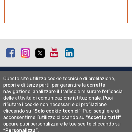
Facebook
Instagram
Twitter
Youtube
Linkedin
Mappa del sito
Questo sito utilizza cookie tecnici e di profilazione,
Normativa cookie
propri e di terze parti, per garantire la corretta
Informativa privacy
navigazione, analizzare il traffico e misurare l'efficacia
Cookie settings
delle attività di comunicazione istituzionale.
Puoi
rifiutare i cookie non necessari e di profilazione
Wi-fi
cliccando su
“Solo cookie tecnici”
.
Puoi scegliere di
Webmail
acconsentirne l’utilizzo cliccando su
“Accetta tutti”
oppure puoi personalizzare le tue scelte cliccando su
“Personalizza”
.