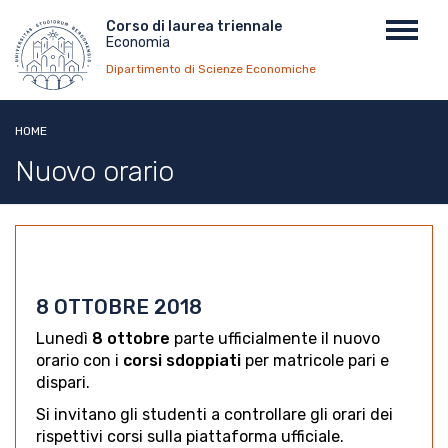
Salta
Menu
Corso di laurea triennale
Toggl
al
Economia
top
navig
contenuto
Dipartimento di Scienze Economiche
principale
HOME
Nuovo orario
8 OTTOBRE 2018
Lunedì
8 ottobre
parte ufficialmente il nuovo
orario con i
corsi sdoppiati
per matricole pari e
dispari.
Si invitano gli studenti a controllare gli orari dei
rispettivi corsi sulla piattaforma ufficiale.