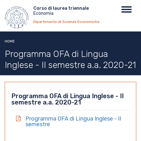
Salta
Menu
Corso di laurea triennale
Toggl
al
Economia
top
navig
contenuto
Dipartimento di Scienze Economiche
principale
HOME
Programma OFA di Lingua
Inglese - II semestre a.a. 2020-21
Programma OFA di Lingua Inglese - II
semestre a.a. 2020-21
Programma OFA di Lingua Inglese - II
semestre