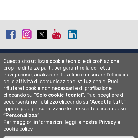
Facebook
Instagram
Twitter
Youtube
Linkedin
Mappa del sito
Questo sito utilizza cookie tecnici e di profilazione,
Normativa cookie
propri e di terze parti, per garantire la corretta
Informativa privacy
navigazione, analizzare il traffico e misurare l'efficacia
Cookie settings
delle attività di comunicazione istituzionale.
Puoi
rifiutare i cookie non necessari e di profilazione
Wi-fi
cliccando su
“Solo cookie tecnici”
.
Puoi scegliere di
Webmail
acconsentirne l’utilizzo cliccando su
“Accetta tutti”
oppure puoi personalizzare le tue scelte cliccando su
“Personalizza”
.
Per maggiori informazioni leggi la nostra
Privacy e
Università degli studi di Bergamo
cookie policy
via Salvecchio 19
24129 Bergamo